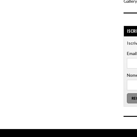
Galler
ISCR
Iscri
Email
Nome