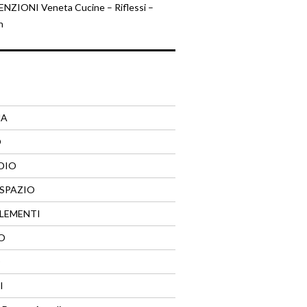
ZIONI Veneta Cucine – Riflessi –
n
NA
O
DIO
SPAZIO
LEMENTI
O
O
I