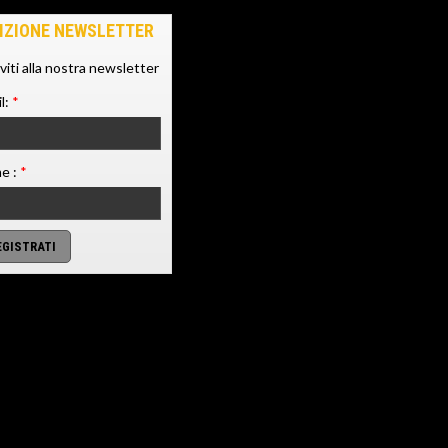
IZIONE NEWSLETTER
iviti alla nostra newsletter
l:
*
e :
*