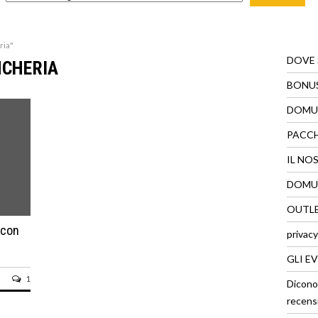
ria"
DOVE
NCHERIA
BONUS
DOMUS
PACC
IL NO
DOMUS
OUTLE
 con
privacy
GLI E
1
Dicono
recens