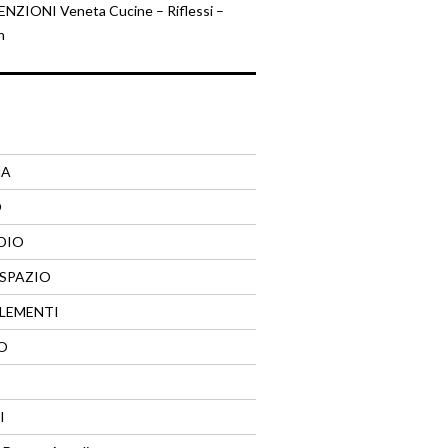
ZIONI Veneta Cucine – Riflessi –
n
NA
O
DIO
SPAZIO
LEMENTI
O
O
I