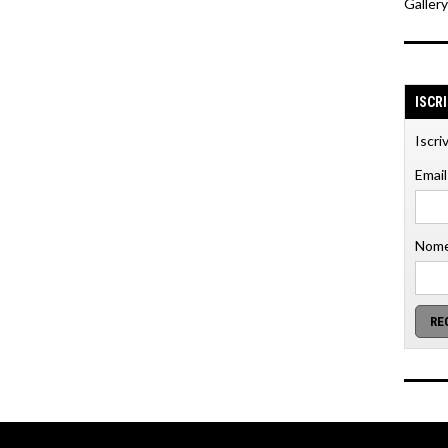
Galler
ISCR
Iscri
Email
Nome