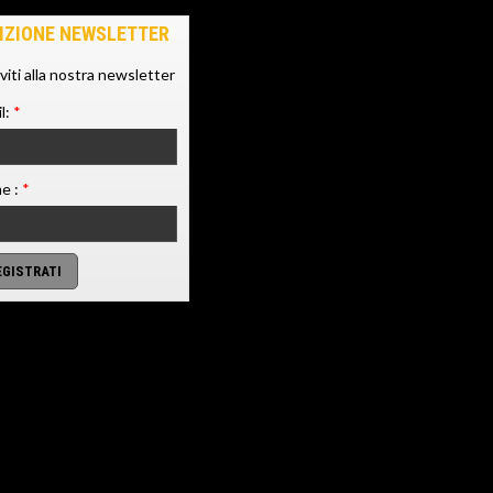
IZIONE NEWSLETTER
iviti alla nostra newsletter
l:
*
e :
*