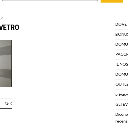
o"
DOVE
VETRO
BONUS
DOMUS
PACC
IL NO
DOMUS
OUTLE
privacy
0
GLI E
Dicono
recens