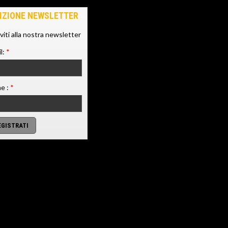
IZIONE NEWSLETTER
iviti alla nostra newsletter
l:
*
e :
*