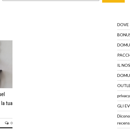
DOVE
BONUS
DOMUS
PACC
IL NO
DOMUS
OUTLE
uel
privacy
 la tua
GLI E
Dicono
recens
0