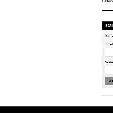
Galler
ISCR
Iscri
Email
Nome