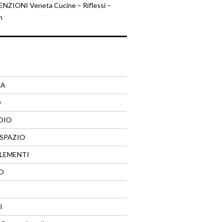
ZIONI Veneta Cucine – Riflessi –
n
NA
O
DIO
SPAZIO
LEMENTI
O
O
I