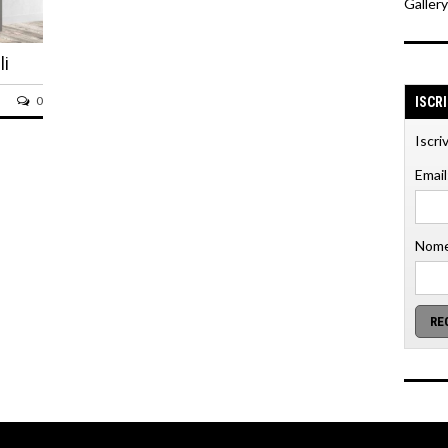
Galler
li
0
ISCR
Iscri
Email
Nome