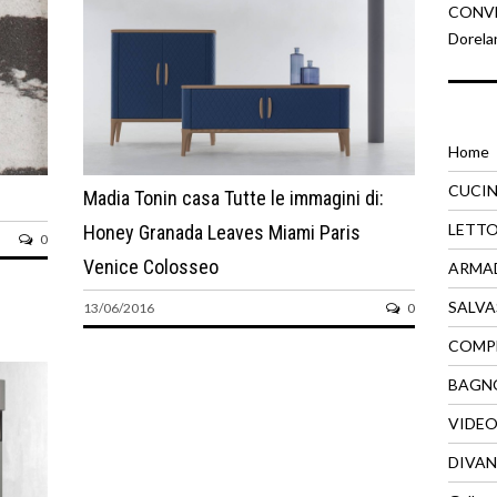
CONVEN
Dorela
Home
CUCI
Madia Tonin casa Tutte le immagini di:
LETT
Honey Granada Leaves Miami Paris
0
Venice Colosseo
ARMA
SALVA
13/06/2016
0
COMP
BAGN
VIDE
DIVAN