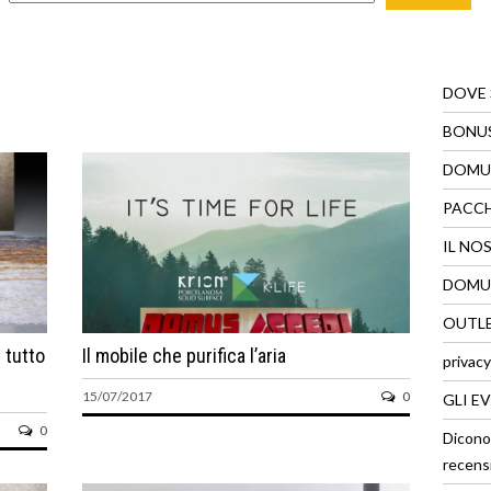
DOVE
BONUS
DOMUS
PACC
IL NO
DOMUS
OUTLE
 tutto
Il mobile che purifica l’aria
privacy
15/07/2017
0
GLI E
0
Dicono
recens