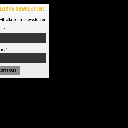
IZIONE NEWSLETTER
iviti alla nostra newsletter
l:
*
e :
*