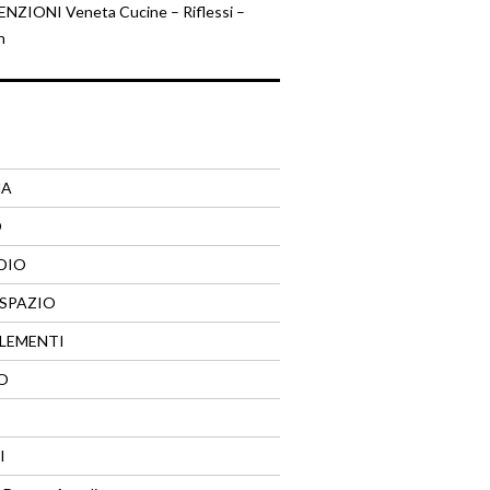
ZIONI Veneta Cucine – Riflessi –
n
NA
O
DIO
SPAZIO
LEMENTI
O
O
I