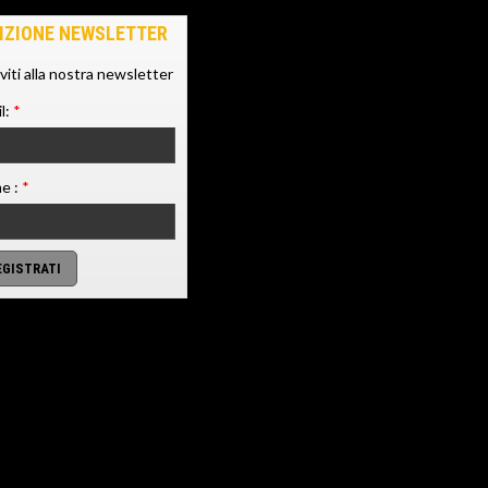
IZIONE NEWSLETTER
iviti alla nostra newsletter
l:
*
e :
*