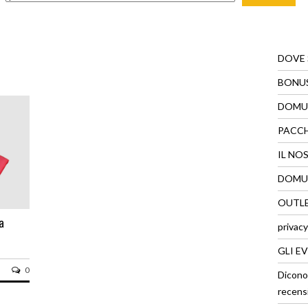
DOVE
BONUS
DOMUS
PACC
IL NO
DOMUS
OUTLE
a
privacy
GLI E
0
Dicono
recens