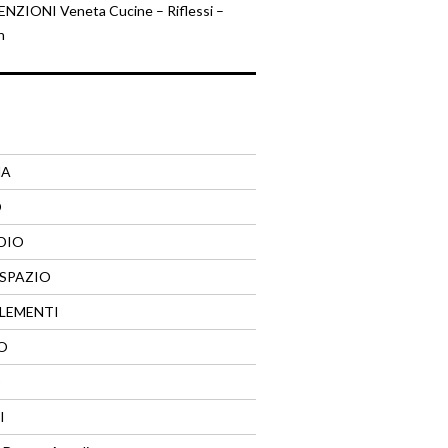
ZIONI Veneta Cucine – Riflessi –
n
NA
O
DIO
SPAZIO
LEMENTI
O
O
I