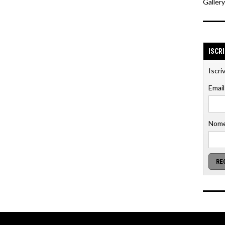
Galler
ISCR
Iscri
Email
Nome