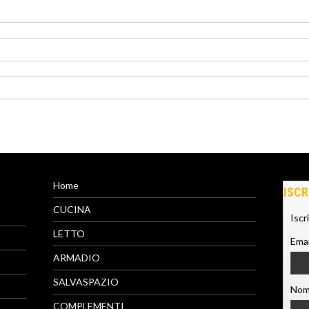
Home
ISCR
CUCINA
Iscr
LETTO
Emai
ARMADIO
SALVASPAZIO
Nom
COMPLEMENTI