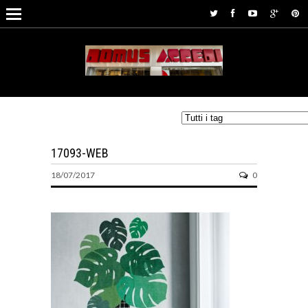
17093-WEB
18/07/2017
0