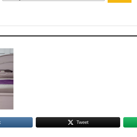
k
Tweet