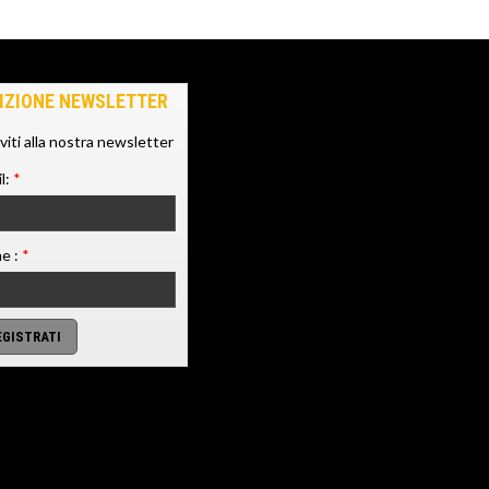
IZIONE NEWSLETTER
iviti alla nostra newsletter
l:
*
e :
*