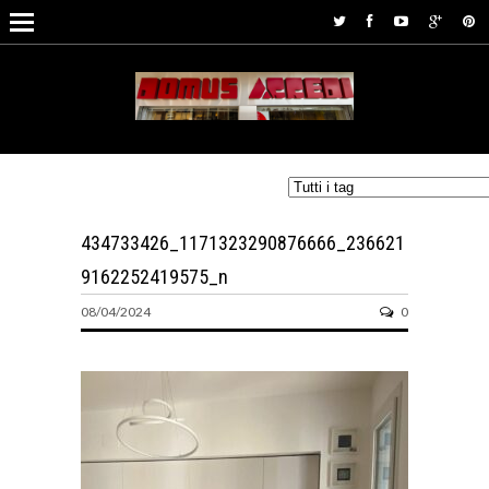
434733426_1171323290876666_236621
9162252419575_n
08/04/2024
0